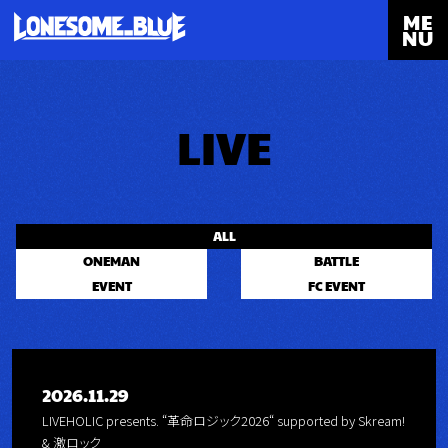
ME
NU
LIVE
ALL
ONEMAN
BATTLE
EVENT
FC EVENT
2026.11.29
LIVEHOLIC presents. “革命ロジック2026“ supported by Skream!
& 激ロック