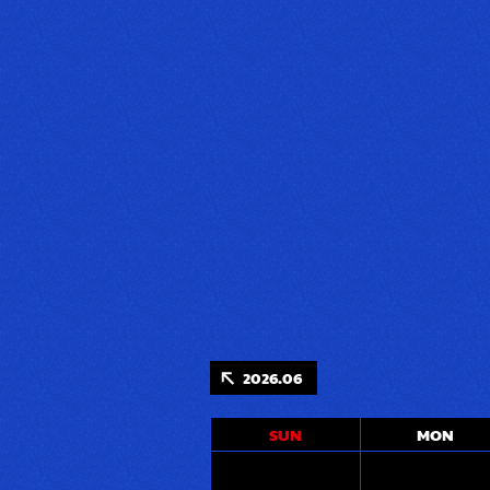
2026.06
SUN
MON