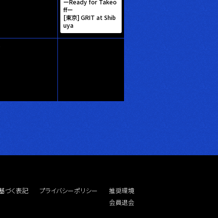
ーReady for Takeo
ffー
[東京] GRIT at Shib
uya
基づく表記
プライバシーポリシー
推奨環境
会員退会