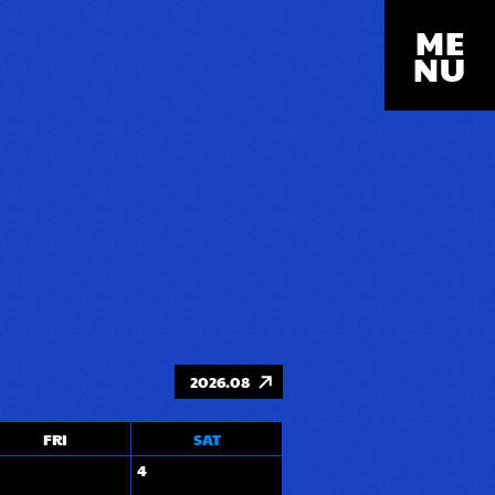
ME
NU
2026.08
FRI
SAT
4