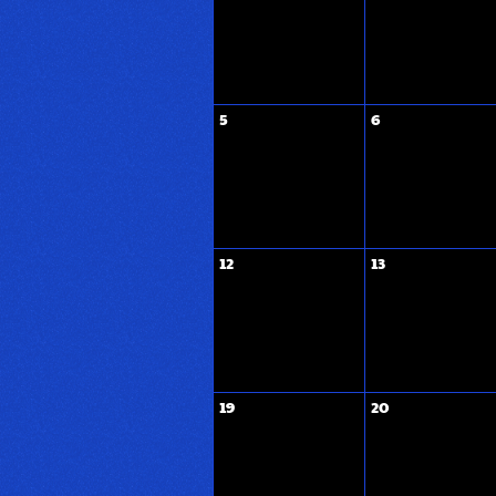
5
6
12
13
19
20