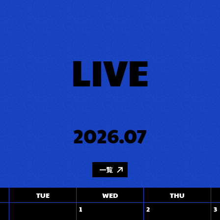
LIVE
2026.07
一覧
TUE
WED
THU
1
2
3