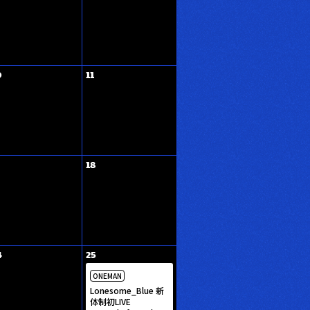
0
11
18
4
25
ONEMAN
Lonesome_Blue 新
体制初LIVE