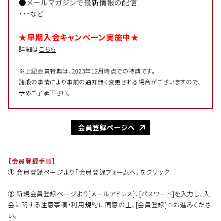
●メールマガジンで最新情報の配信
・・・など
★早期入会キャンペーン実施中★
詳細は
こちら
※上記会員特典は、2023年12月時点での特典です。
諸般の事情により事前の通知無く変更される場合がございますので、
予めご了承下さい。
会員登録ページへ
【会員登録手順】
①
会員登録ページより「会員登録フォームへ」をクリック
②
新規会員登録ページより[メールアドレス]、[パスワード]を入力し、入
会に関する注意事項・利用規約に同意の上、[会員登録]へお進みくださ
い。