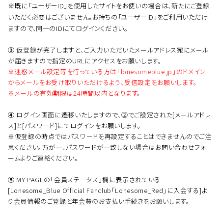
※既に「ユーザーID」を使用したサイトをお使いの場合は、新たにご登録
いただく必要はございません。お持ちの「ユーザーID」をご利用いただけ
ますので、同一のIDにてログインください。
③
仮登録が完了しますと、ご入力いただいたメールアドレス宛にメール
が届きますので指定のURLにアクセスをお願いします。
※迷惑メール設定等を行っている方は「lonesomeblue.jp」のドメイン
からメールをお受け取りいただけるよう、受信設定をお願いします。
※メールの有効期限は24時間以内となります。
④
ログイン画面に遷移いたしますので、②でご設定された[メールアドレ
ス]と[パスワード]にてログインをお願いします。
※仮登録の時点ではパスワードを再設定することはできませんのでご注
意ください。万が一、パスワードが一致しない場合はお問い合わせフォ
ームよりご連絡ください。
⑤
MY PAGEの「会員ステータス」欄に表示されている
[Lonesome_Blue Official Fanclub「Lonesome_Red」に入会する]よ
り会員情報のご登録と年会費のお支払い手続きをお願いします。